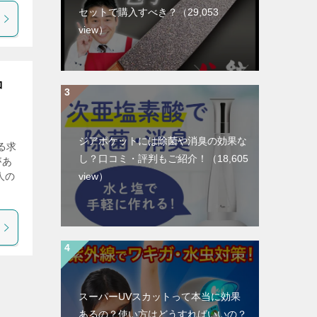
セットで購入すべき？
（29,053
view）
コ
ジアポケットには除菌や消臭の効果な
る求
し？口コミ・評判もご紹介！
（18,605
があ
人の
view）
スーパーUVスカットって本当に効果
あるの？使い方はどうすればいいの？