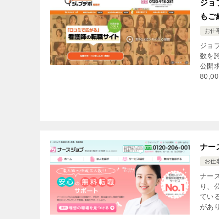
ジョ
もご
お仕
ジョ
数を
公開
80,00
ナー
お仕
ナー
り、
てい
があり