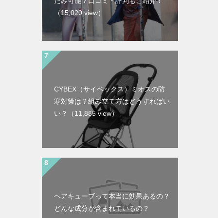
たみ可能？口コミ・評判もご紹介！
（15,020 view）
CYBEX（サイベックス）ミオスの防
寒対策は？組み立て方はどうすればい
い？
（11,885 view）
ヘアキューブって本当に効果あるの？
どんな成分が含まれているの？