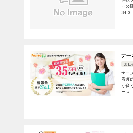
件数
非公
34,0 
ナー
お仕
ナー
看護
が多
ース [