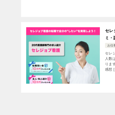
セレ
ミ・
お仕
セレ
人数
りま
感想 [