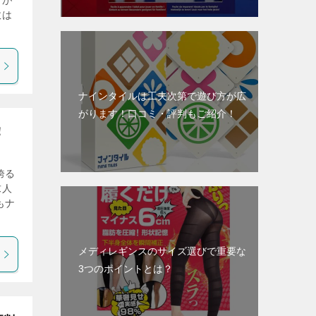
すが
数は
ナインタイルは工夫次第で遊び方が広
がります！口コミ・評判もご紹介！
！
誇る
求人
もナ
メディレギンスのサイズ選びで重要な
3つのポイントとは？