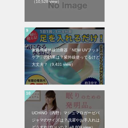
（10,528 view）
家庭用紫外線治療器「NEW UVフット
ケア」の効果は？紫外線使ってるけど
大丈夫？
（9,431 view）
UCHINO（内野）マシュマロガーゼパ
ジャマのサイズは？洗濯やお手入れは
どうすればいいの？
（8,809 view）