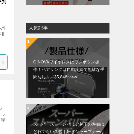
評判
人件
人気記事
が非
は
GINOVAワイヤレスはワンボタン操
作！ペアリングは自動接続で無駄な手
間なし！
（35,848 view）
お
まっ
定評
スーパーストーンバリア包丁の寿命は
どれくらい？包丁研ぎシャープナーは