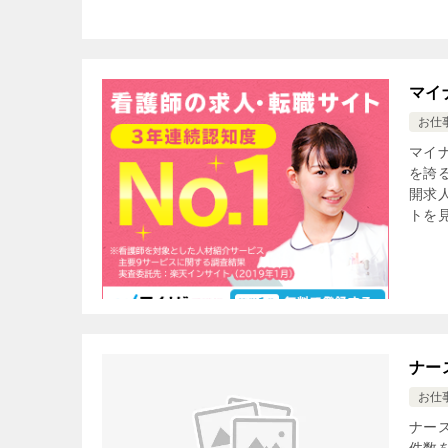
マイ
お仕
マイ
を誇
開求
トを見
ナー
お仕
ナー