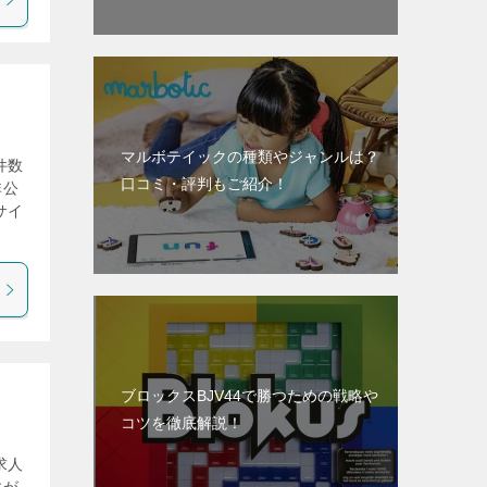
マルボテイックの種類やジャンルは？
件数
口コミ・評判もご紹介！
非公
サイ
ブロックスBJV44で勝つための戦略や
コツを徹底解説！
求人